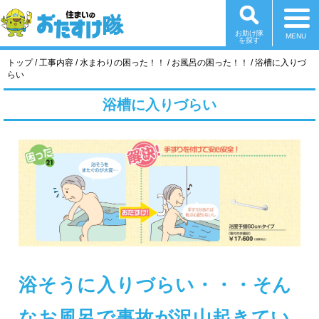
お助け隊
を探す
現
トップ
/
工事内容
/
水まわりの困った！！
/
お風呂の困った！！
/
浴槽に入りづ
在
らい
の
位
浴槽に入りづらい
置：
浴そうに入りづらい・・・そん
なお風呂で事故が沢山起きてい