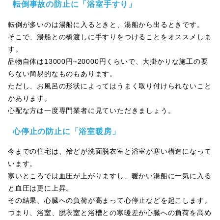
転倒事故の防止に「浴室手すり」
転倒が多いのは湯船に入るときと、湯船から出るときです。
そこで、湯船との橋渡しに手すりをつけることをオススメしま
す。
品物自体は13000円~20000円くらいで、大掛かりな施工の要
らない簡易的なものもあります。
ただし、お風呂の形状によってはうまく取り付けられないこと
があります。
心配な方は一度専門業者に見ていただきましょう。
心停止の防止に「浴室暖房」
今までの住宅は、殆どが洗面脱衣室と浴室が寒い構造になって
います。
寒いところでは血圧が上がりますし、暖かい湯船に一気に入る
と血圧は更に上昇。
その結果、心臓への負荷が高まって心停止などを起こします。
つまり、浴室、脱衣室と浴槽との寒暖差が心臓への負荷を高め