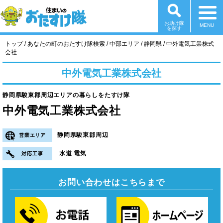
お助け隊
を探す
現
トップ
/
あなたの町のおたすけ隊検索
/
中部エリア
/
静岡県
/
中外電気工業株式
在
会社
の
位
中外電気工業株式会社
置：
静岡県駿東郡周辺エリアの暮らしをたすけ隊
中外電気工業株式会社
静岡県駿東郡周辺
営業エリア
水道 電気
対応工事
お問い合わせはこちらまで